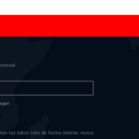
ovisual
ter!
mos tus datos sólo de forma interna, nunca