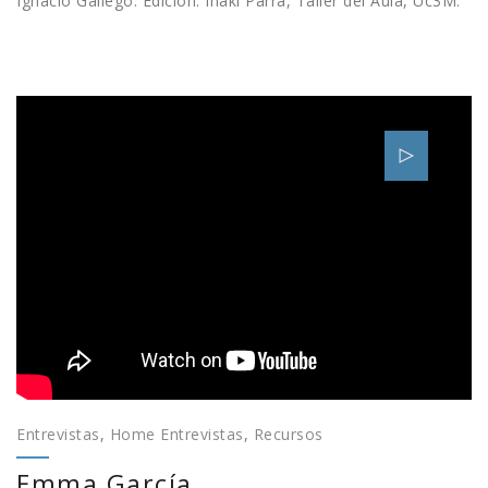
Ignacio Gallego. Edición: Iñaki Parra, Taller del Aula, Uc3M.
Entrevistas
,
Home Entrevistas
,
Recursos
Emma García