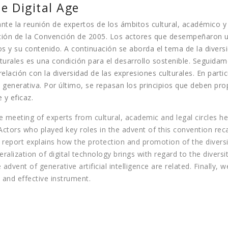
e Digital Age
te la reunión de expertos de los ámbitos cultural, académico y
pción de la Convención de 2005. Los actores que desempeñaron u
 y su contenido. A continuación se aborda el tema de la diversid
turales es una condición para el desarrollo sostenible. Seguida
relación con la diversidad de las expresiones culturales. En parti
ial generativa. Por último, se repasan los principios que deben pr
 y eficaz.
e meeting of experts from cultural, academic and legal circles he
tors who played key roles in the advent of this convention recall
s report explains how the protection and promotion of the diversit
alization of digital technology brings with regard to the diversi
advent of generative artificial intelligence are related. Finally, 
 and effective instrument.