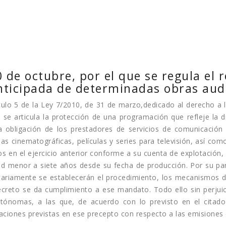
 de octubre, por el que se regula el r
anticipada de determinadas obras aud
ículo 5 de la Ley 7/2010, de 31 de marzo,dedicado al derecho a la
se articula la protección de una programación que refleje la div
 obligación de los prestadores de servicios de comunicación 
as cinematográficas, películas y series para televisión, así com
os en el ejercicio anterior conforme a su cuenta de explotación,
d menor a siete años desde su fecha de producción. Por su parte
ariamente se establecerán el procedimiento, los mecanismos 
ecreto se da cumplimiento a ese mandato. Todo ello sin perjui
ónomas, a las que, de acuerdo con lo previsto en el citado p
gaciones previstas en ese precepto con respecto a las emisiones