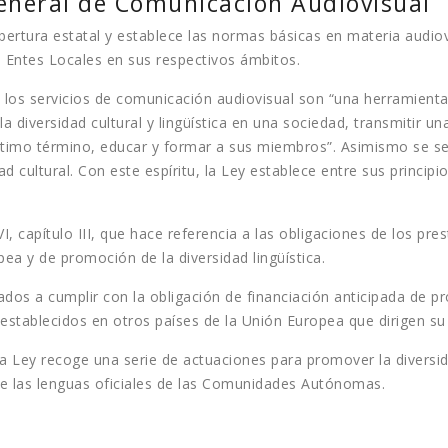
General de Comunicación Audiovisual
ertura estatal y establece las normas básicas en materia audiov
Entes Locales en sus respectivos ámbitos.
los servicios de comunicación audiovisual son “una herramienta p
a diversidad cultural y lingüística en una sociedad, transmitir un
ltimo término, educar y formar a sus miembros”. Asimismo se se
ad cultural. Con este espíritu, la Ley establece entre sus principio
VI, capítulo III, que hace referencia a las obligaciones de los p
ea y de promoción de la diversidad lingüística.
ados a cumplir con la obligación de financiación anticipada de p
establecidos en otros países de la Unión Europea que dirigen su s
 la Ley recoge una serie de actuaciones para promover la diversid
e las lenguas oficiales de las Comunidades Autónomas.