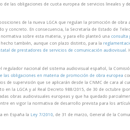
 de las obligaciones de cuota europea de servicios lineales y d
isposiciones de la nueva LGCA que regulan la promoción de obra
do y concreto. En consecuencia, la Secretaría de Estado de Tele
a normativa sobre esta materia, y para ello planteó una
consulta 
 hecho también, aunque con plazo distinto, para la
reglamentaci
statal de prestadores de servicios de comunicación audiovisual
.
l regulador nacional del sistema audiovisual español, la Comis
de las obligaciones en materia de promoción de obra europea
con
erios de supervisión que se aplicarán desde la CNMC de cara al c
sto en la LGCA y al Real Decreto 988/2015, de 30 de octubre (por 
nadas obras audiovisuales europeas y que ha quedado parcialmen
ntre en vigor la normativa de desarrollo prevista para los artícu
ía en España la
Ley 7/2010
, de 31 de marzo, General de la Comun