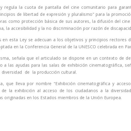
regula la cuota de pantalla del cine comunitario para garant
ncipios de libertad de expresión y pluralismo” para la promoción 
obras como protección básica de sus autores, la difusión del cin
a, la accesibilidad y la no discriminación por razón de discapaci
 en esta Ley se adecuan a los objetivos y principios rectores 
adoptada en la Conferencia General de la UNESCO celebrada en Par
 misma, señala que el articulado se dispone en un contexto de d
ativo a las ayudas para las salas de exhibición cinematográfica,
iversidad de la producción cultural.
ma, que lleva por nombre “Exhibición cinematográfica y acceso 
 de la exhibición al acceso de los ciudadanos a la diversida
las originadas en los Estados miembros de la Unión Europea.