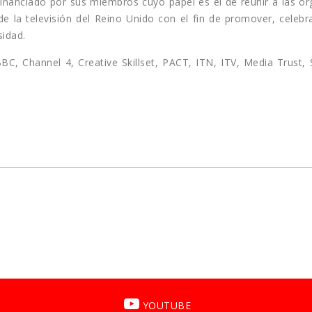
financiado por sus miembros cuyo papel es el de reunir a las or
e la televisión del Reino Unido con el fin de promover, celebra
sidad.
, Channel 4, Creative Skillset, PACT, ITN, ITV, Media Trust, 
YOUTUBE