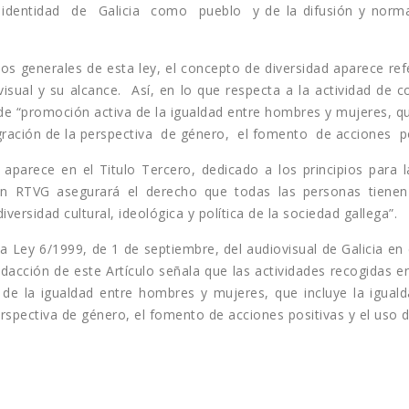
identidad de Galicia como pueblo y de la difusión y normaliz
ipios generales de esta ley, el concepto de diversidad aparece re
visual y su alcance. Así, en lo que respecta a la actividad de
o de “promoción activa de la igualdad entre hombres y mujeres, q
integración de la perspectiva de género, el fomento de acciones p
parece en el Titulo Tercero, dedicado a los principios para la
ción RTVG asegurará el derecho que todas las personas tienen
versidad cultural, ideológica y política de la sociedad gallega”.
 la Ley 6/1999, de 1 de septiembre, del audiovisual de Galicia en 
edacción de este Artículo señala que las actividades recogidas en
a de la igualdad entre hombres y mujeres, que incluye la igual
perspectiva de género, el fomento de acciones positivas y el uso d